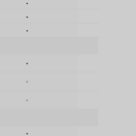
●
●
●
●
○
○
●