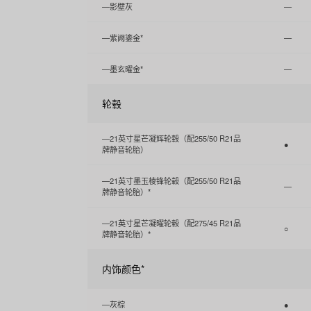
—影壁灰
—
—紫阙鎏金*
—
—墨玄曜金*
—
轮毂
—21英寸星芒凝辉轮毂（配255/50 R21品
●
牌静音轮胎）
—21英寸墨玉棱锋轮毂（配255/50 R21品
—
牌静音轮胎）*
—21英寸星芒凝曜轮毂（配275/45 R21品
○
牌静音轮胎）*
内饰颜色*
—灰棕
●