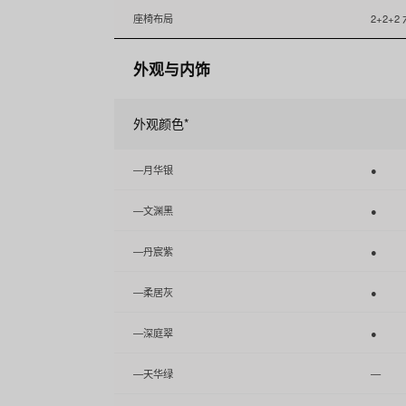
座椅布局
2+2+2
外观与内饰
外观颜色*
—月华银
●
—文渊黑
●
—丹宸紫
●
—柔居灰
●
—深庭翠
●
—天华绿
—