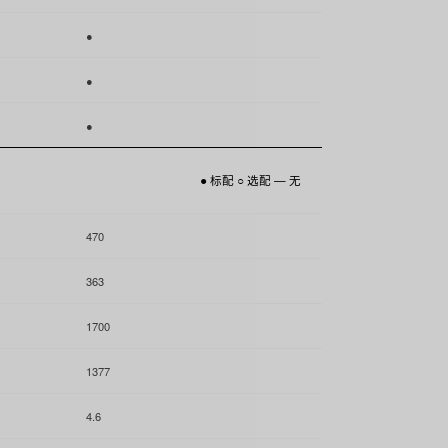
●
●
●
● 标配 ○ 选配 — 无
470
363
1700
1377
4.6