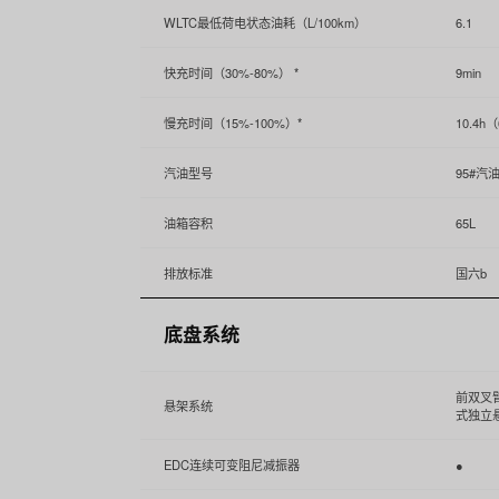
WLTC最低荷电状态油耗（L/100km）
6.1
快充时间（30%-80%） *
9min
慢充时间（15%-100%）*
10.4h
汽油型号
95#汽
油箱容积
65L
排放标准
国六b
底盘系统
前双叉
悬架系统
式独立
EDC连续可变阻尼减振器
●