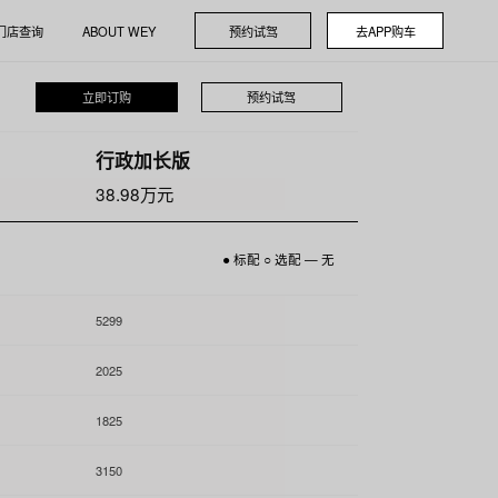
门店查询
ABOUT WEY
预约试驾
去APP购车
立即订购
预约试驾
行政加长版
38.98万元
● 标配 ○ 选配 — 无
5299
2025
1825
3150