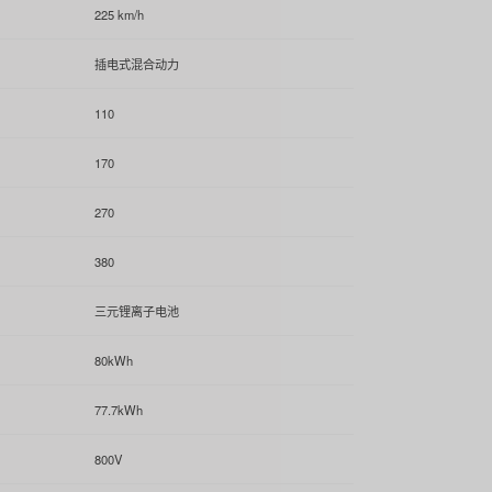
225 km/h
插电式混合动力
110
170
270
380
三元锂离子电池
80kWh
77.7kWh
800V