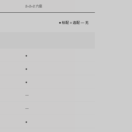
2+2+2 六座
● 标配 ○ 选配 — 无
●
●
●
—
—
●