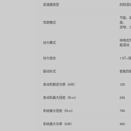
变速器类型
四挡混
节能、
驾驶模式
驱、
泥地、
纯电优
动力模式
能混动
动力组合
1.5T+
驱动形式
智能四
发动机额定功率（kW）
125
发动机最大扭矩（N·m）
245
系统最大扭矩（N·m）
790
系统最大功率（kW）
450