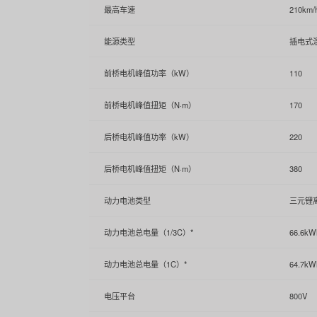
最高车速
210km/
能源类型
插电式
前桥电机峰值功率（kW）
110
前桥电机峰值扭矩（N·m）
170
后桥电机峰值功率（kW）
220
后桥电机峰值扭矩（N·m）
380
动力电池类型
三元锂
动力电池总电量（1/3C）*
66.6kW
动力电池总电量（1C）*
64.7kW
电压平台
800V