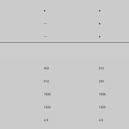
●
●
—
●
—
●
402
310
312
240
1632
1656
1343
1355
4.9
4.9