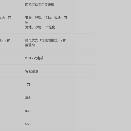
四挡混动专用变速箱
雪地、四
节能、舒适、运动、雪地、四
驱、
泥地、沙地 、个性化
式）+智
纯电优先（含纯电模式）+智
能混动
2.0T+双电机
智能四驱
175
385
930
550