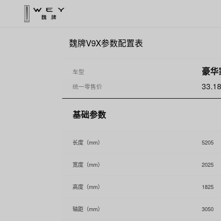
魏牌V9X参数配置表
豪华家
车型
33.
统一零售价
基础参数
长度（mm）
5205
宽度（mm）
2025
高度（mm）
1825
轴距（mm）
3050