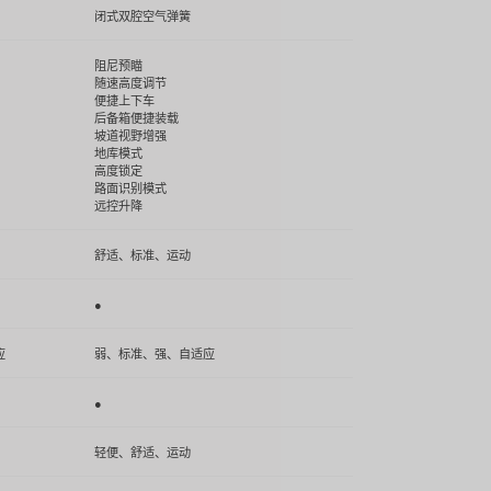
闭式双腔空气弹簧
阻尼预瞄
随速高度调节
便捷上下车
后备箱便捷装载
坡道视野增强
地库模式
高度锁定
路面识别模式
远控升降
舒适、标准、运动
●
应
弱、标准、强、自适应
●
轻便、舒适、运动