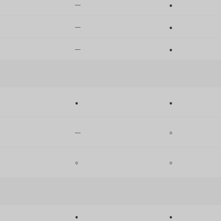
—
●
—
●
—
●
●
●
—
○
○
○
●
●