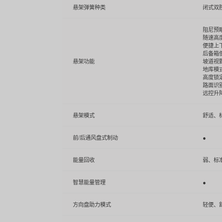
悬架弹簧种类
闭式双
阻尼预
随速高
便捷上
后备箱
悬架功能
坡道视
地库模
高度锁
路面识
远控升
悬架模式
舒适、
前/后通风盘式制动
●
能量回收
弱、标
智慧能量管理
●
方向盘助力模式
轻便、