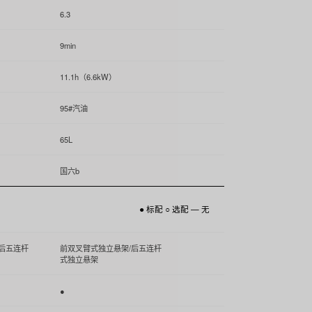
6.3
9min
11.1h（6.6kW）
95#汽油
65L
国六b
● 标配 ○ 选配 — 无
后五连杆
前双叉臂式独立悬架/后五连杆
式独立悬架
●